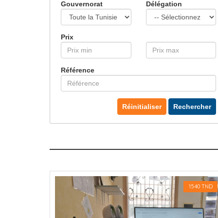
Gouvernorat
Délégation
03 MICRO HF & CRAVA
Prix
Référence
Réinitialiser
Rechercher
1540 TND