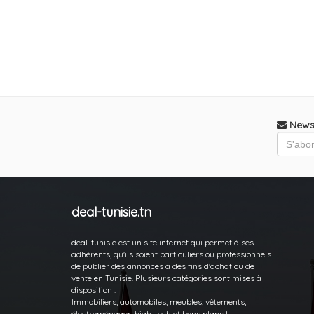
Newsl
deal-tunisie.tn
deal-tunisie est un site internet qui permet à ses
adhérents, qu'ils soient particuliers ou professionnels
de publier des annonces à des fins d'achat ou de
vente en Tunisie. Plusieurs catégories sont mises à
disposition :
Immobiliers, automobiles, meubles, vêtements,
électroménager, high-tech et bons plans !