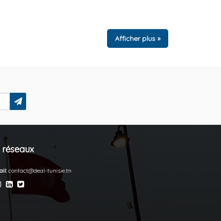
Afficher plus »
 réseaux
il:
contact@deal-tunisie.tn