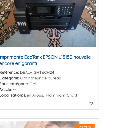
Imprimante EcoTank EPSON L15150 nouvelle
encore en garanti
Référence:
DEALHIGHTECH24
Catégorie:
Ordinateur de bureau
Sous catégorie:
Dell
Article:
--
Localisation:
Ben Arous, Hammam Chatt
129 TND