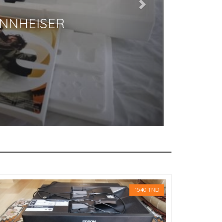
ENREGISTREUR PORTABLE NEUF 
L’EMBALLAGE DE MARQUE FOXTEX :
DINARS (PRIX NON NEGOCIABLE)
1540 TND