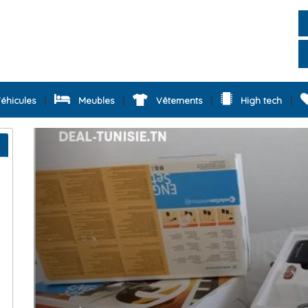
|
|
|
|
hicules
Meubles
Vêtements
High tech
Previous