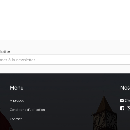
etter
Menu
Nos
Á propos
Ema
Conditions d'utilisation
Contact